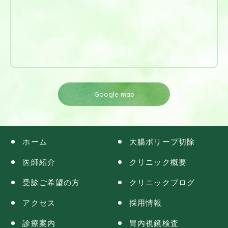
Google map
ホーム
大腸ポリープ切除
医師紹介
クリニック概要
受診ご希望の方
クリニックブログ
アクセス
採用情報
診療案内
胃内視鏡検査