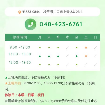
〒333-0844
埼玉県川口市上青木6-23-1
048-423-6761
診療時間
月
火
水
木
金
土
日
8:30 - 12:00
●
●
●
／
●
★
／
13:00 - 15:00
▲
▲
▲
／
▲
★
／
15:00 - 18:30
●
●
●
／
●
／
／
▲
…乳幼児健診、予防接種のみ（予約制）
★土曜午前
…8:30-12:30、13:00-13:30は予防接種のみ（予約
制）
休診日：木曜・日曜・祝日
※混雑時は診療時間内であってもWEB予約や窓口受付を
停止さ